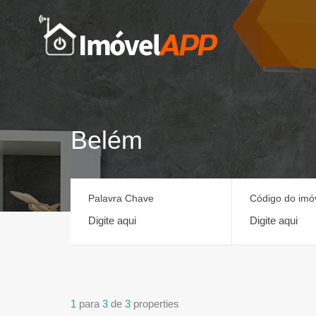
Belém
Palavra Chave
Código do imó
1
para
3
de
3
properties