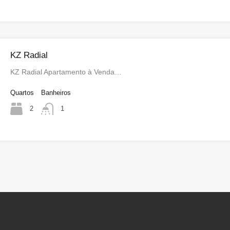
KZ Radial
KZ Radial Apartamento à Venda…
Quartos
Banheiros
2
1