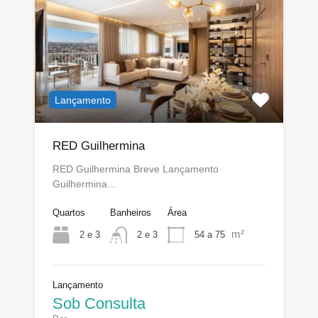
Lançamento
RED Guilhermina
RED Guilhermina Breve Lançamento
Guilhermina…
Quartos
Banheiros
Área
m²
2 e 3
54 a 75
2 e 3
Lançamento
Sob Consulta