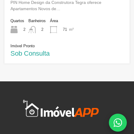
PIN Home Design da Construtora Tegra oferece
Apartamentos Novos de…
Quartos
Banheiros
Área
2
71
m²
2
Imóvel Pronto
Sob Consulta