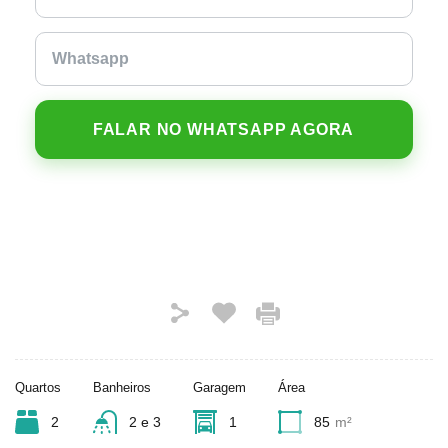
FALAR NO WHATSAPP AGORA
Quartos
Banheiros
Garagem
Área
2
2 e 3
1
85
m²