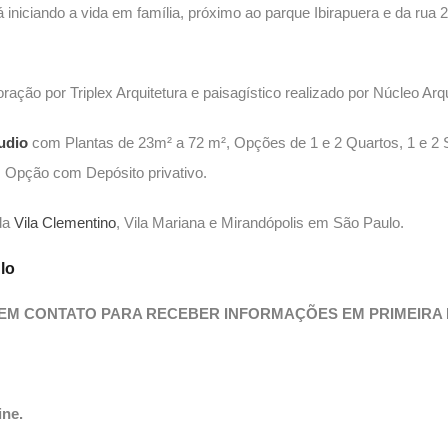
iniciando a vida em família, próximo ao parque Ibirapuera e da rua 
coração por Triplex Arquitetura e paisagístico realizado por Núcleo Ar
udio
com Plantas de 23m² a 72 m², Opções de 1 e 2 Quartos, 1 e 2 
 Opção com Depósito privativo.
 da
Vila Clementino
, Vila Mariana e Mirandópolis em São Paulo.
lo
 EM CONTATO PARA RECEBER INFORMAÇÕES EM PRIMEIRA
ine.