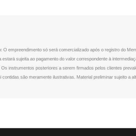
ão: O empreendimento só será comercializado após o registro do Memo
a estará sujeita ao pagamento do valor correspondente à intermediaç
 Os instrumentos posteriores a serem firmados pelos clientes preva
 contidas são meramente ilustrativas. Material preliminar sujeito a a