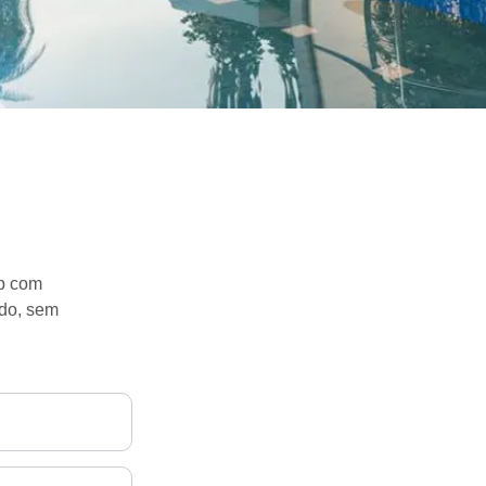
pp com
ido, sem