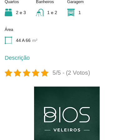
Quartos
Banheiros
Garagem
2 e 3
1 e 2
1
Área
44 A 66
m²
Descrição
5/5 - (2 Votos)