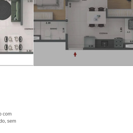
pp com
ido, sem