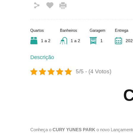
Quartos
Banheiros
Garagem
Entrega
1 a 2
1 a 2
1
202
Descrição
5/5 - (4 Votos)
Conheça o
CURY YUNES PARK
o novo Lançament