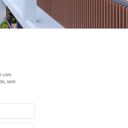
pp com
ido, sem