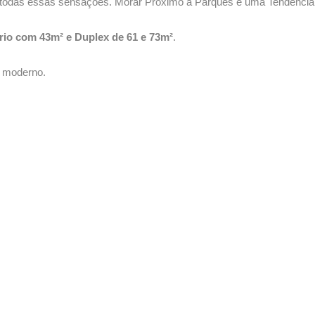
 todas essas sensações. Morar Próximo a Parques é uma Tendência
rio com 43m² e Duplex de 61 e 73m²
.
 moderno.