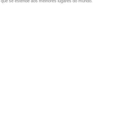
 que se estende aos melhores lugares do mundo.