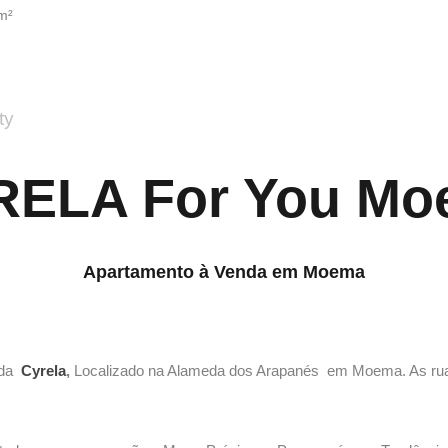
m²
ty
RELA For You Mo
Apartamento à Venda em Moema
 da
Cyrela
,
Localizado na Alameda dos Arapanés em Moema. As ruas a