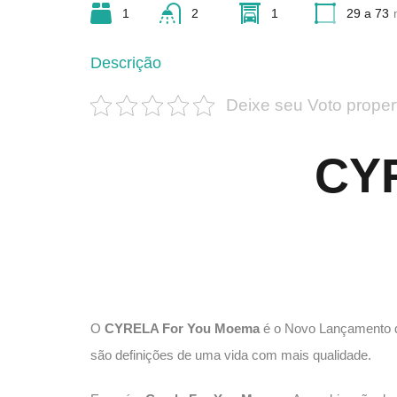
1
2
1
29 a 73
Descrição
Deixe seu Voto proper
CY
O
CYRELA For You Moema
é o Novo Lançamento
são definições de uma vida com mais qualidade.