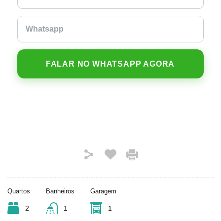
FALAR NO WHATSAPP AGORA
Quartos
Banheiros
Garagem
2
1
1