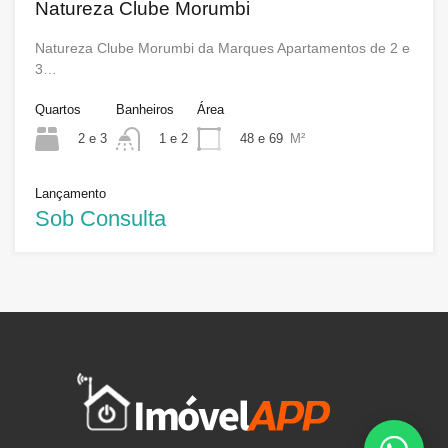
Natureza Clube Morumbi
Natureza Clube Morumbi da Marques Apartamentos de 2 e
3…
Quartos
Banheiros
Área
2 e 3
48 e 69
M²
1 e 2
Lançamento
Sob Consulta