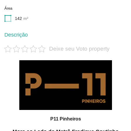
Área
142
m²
Descrição
Deixe seu Voto property
P11 Pinheiros