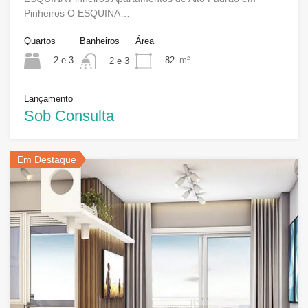
Pinheiros O ESQUINA…
Quartos
Banheiros
Área
2 e 3
82
m²
2 e 3
Lançamento
Sob Consulta
Em Destaque