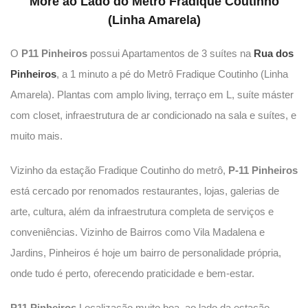
More ao Lado do Metrô Fradique Coutinho
(Linha Amarela)
O
P11 Pinheiros
possui Apartamentos de 3 suítes na
Rua dos
Pinheiros
, a 1 minuto a pé do Metrô Fradique Coutinho (Linha
Amarela). Plantas com amplo living, terraço em L, suíte máster
com closet, infraestrutura de ar condicionado na sala e suítes, e
muito mais.
Vizinho da estação Fradique Coutinho do metrô,
P-11 Pinheiros
está cercado por renomados restaurantes, lojas, galerias de
arte, cultura, além da infraestrutura completa de serviços e
conveniências. Vizinho de Bairros como Vila Madalena e
Jardins, Pinheiros é hoje um bairro de personalidade própria,
onde tudo é perto, oferecendo praticidade e bem-estar.
P11 Pinheiros
Localização muito boa, ao lado da estação