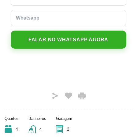
FALAR NO WHATSAPP AGORA
Quartos
Banheiros
Garagem
4
4
2