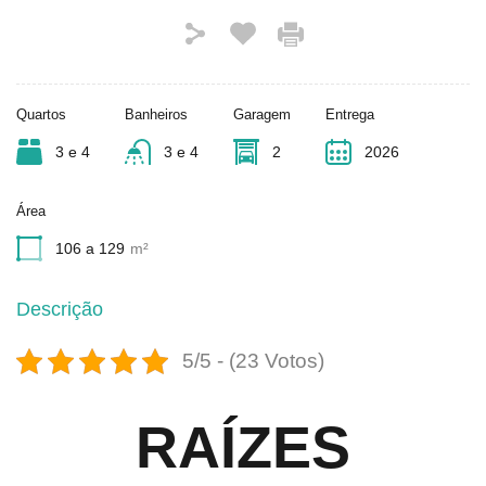
Quartos
Banheiros
Garagem
Entrega
3 e 4
3 e 4
2
2026
Área
106 a 129
m²
Descrição
5/5 - (23 Votos)
RAÍZES