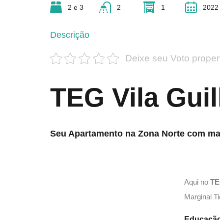
2 e 3
2
1
2022
Descrição
Deixe seu Voto proper
TEG Vila Gui
Seu Apartamento na Zona Norte com mai
Aqui no
T
Marginal T
Educaçã