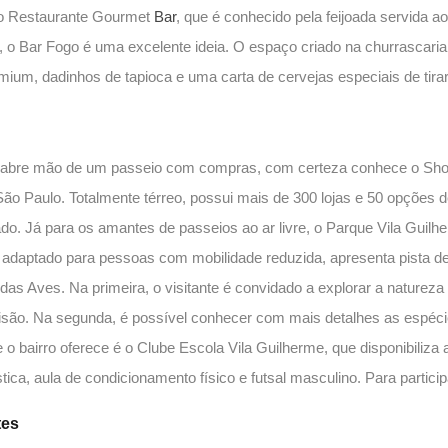
 o Restaurante Gourmet
Bar
, que é conhecido pela feijoada servida a
, o Bar Fogo é uma excelente ideia. O espaço criado na churrascar
mium, dadinhos de tapioca e uma carta de cervejas especiais de tirar
abre mão de um passeio com compras, com certeza conhece o Sho
São Paulo. Totalmente térreo, possui mais de 300 lojas e 50 opções d
o. Já para os amantes de passeios ao ar livre, o Parque Vila Guilher
 adaptado para pessoas com mobilidade reduzida, apresenta pista de c
das Aves. Na primeira, o visitante é convidado a explorar a natureza 
 visão. Na segunda, é possível conhecer com mais detalhes as espéc
e o bairro oferece é o Clube Escola Vila Guilherme, que disponibiliz
ica, aula de condicionamento físico e futsal masculino. Para particip
tes