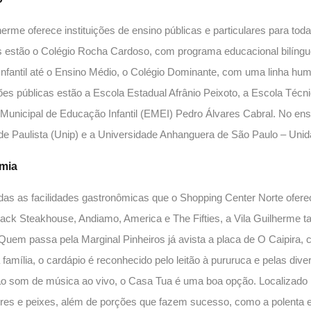
herme oferece instituições de ensino públicas e particulares para tod
es estão o Colégio Rocha Cardoso, com programa educacional bilíngu
nfantil até o Ensino Médio, o Colégio Dominante, com uma linha huma
ções públicas estão a Escola Estadual Afrânio Peixoto, a Escola Técn
 Municipal de Educação Infantil (EMEI) Pedro Álvares Cabral. No ensi
de Paulista (Unip) e a Universidade Anhanguera de São Paulo – Uni
mia
das as facilidades gastronômicas que o Shopping Center Norte oferec
ck Steakhouse, Andiamo, America e The Fifties, a Vila Guilherme 
Quem passa pela Marginal Pinheiros já avista a placa de O Caipira, c
a família, o cardápio é reconhecido pelo leitão à pururuca e pelas d
o som de música ao vivo, o Casa Tua é uma boa opção. Localizado
res e peixes, além de porções que fazem sucesso, como a polenta e