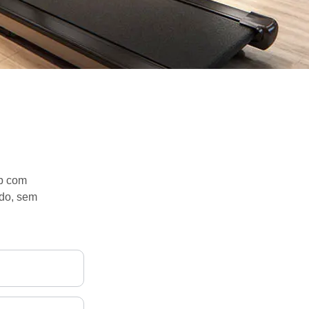
pp com
ido, sem