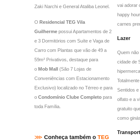
vai adorar
Zaki Narchi e General Ataliba Leonel.
happy hour
O
Residencial TEG Vila
carnes pre
Guilherme
possui Apartamentos de 2
Lazer
e 3 Dormitórios com Suíte e Vaga de
Carro com Plantas que vão de 49 a
Quem não 
59m² Privativos, destaque para
cidade de 
o
Mob Mall
(São 7 Lojas de
hipermercad
Conveniências com Estacionamento
Totalmente
Exclusivo) localizado no Térreo e para
Sentidos e 
o
Condomínio Clube
Completo
para
olfato e a
toda Família.
gratuito qu
como ginást
Transpor
⋙
Conheça também o
TEG