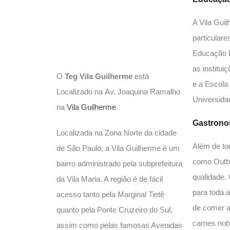
A Vila Guil
particular
Educação I
as institui
O
Teg Vila Guilherme
está
e a Escola
Localizado na Av. Joaquina Ramalho
Universida
na
Vila Guilherme
.
Gastrono
Localizada na Zona Norte da cidade
Além de to
de São Paulo, a Vila Guilherme é um
como Outba
bairro administrado pela subprefeitura
qualidade. 
da Vila Maria. A região é de fácil
para toda 
acesso tanto pela Marginal Tietê
de comer a
quanto pela Ponte Cruzeiro do Sul,
carnes nob
assim como pelas famosas Avenidas