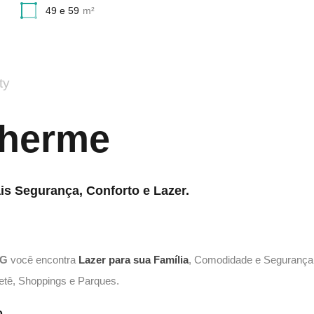
49 e 59
m²
ty
lherme
s Segurança, Conforto e Lazer.
EG
você encontra
Lazer para sua Família
, Comodidade e Segurança 
ietê, Shoppings e Parques.
o