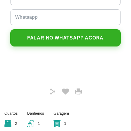
FALAR NO WHATSAPP AGORA
Quartos
Banheiros
Garagem
2
1
1