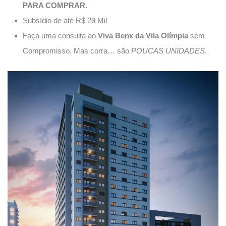
PARA COMPRAR.
Subsídio de até R$ 29 Mil
Faça uma consulta ao
Viva Benx da Vila Olímpia
sem
Compromisso. Mas corra… são
POUCAS UNIDADES
.