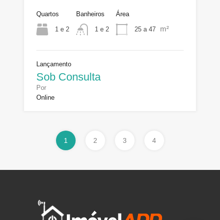
Quartos
Banheiros
Área
m²
1 e 2
25 a 47
1 e 2
Lançamento
Sob Consulta
Por
Online
1
2
3
4