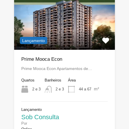
Lançamento
Prime Mooca Econ
Prime Mooca Econ Apartamentos de…
Quartos
Banheiros
Área
m²
2 e 3
44 a 67
2 e 3
Lançamento
Sob Consulta
Por