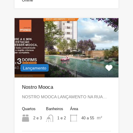
Online
Lançamento
Nostro Mooca
NOSTRO MOOCA LANÇAMENTO NA RUA…
Quartos
Banheiros
Área
m²
2 e 3
40 a 55
1 e 2