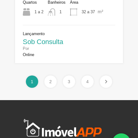
Quartos
Banheiros
Área
m²
1 a 2
32 a 37
1
Lançamento
Sob Consulta
Por
Online
1
2
3
4