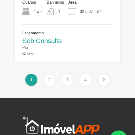
Quartos
Banheiros
Área
m²
1 a 2
32 a 37
1
Lançamento
Sob Consulta
Por
Online
1
2
3
4