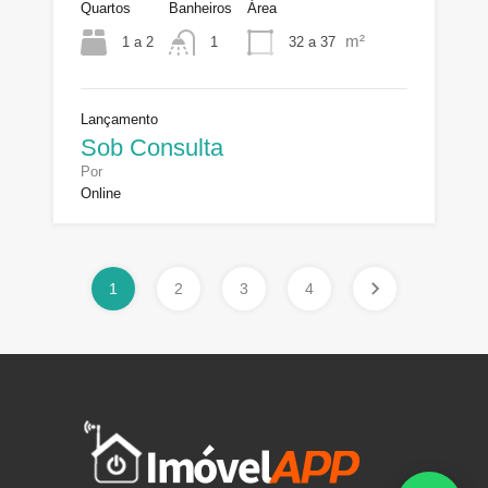
Quartos
Banheiros
Área
m²
1 a 2
32 a 37
1
Lançamento
Sob Consulta
Por
Online
1
2
3
4