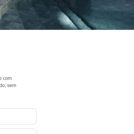
pp com
ido, sem