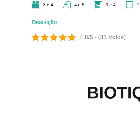
3 e 4
4 a 5
3 e 4
1
Descrição
4.8/5 - (31 Votos)
BIOTIQ