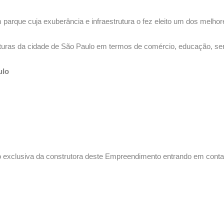
um parque cuja exuberância e infraestrutura o fez eleito um dos melh
turas da cidade de São Paulo em termos de comércio, educação, ser
ulo
o exclusiva da construtora deste Empreendimento entrando em cont