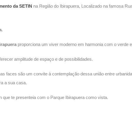
mento da SETIN
na Região do Ibirapuera, Localizado na famosa R
a.
irapuera
proporciona um viver moderno em harmonia com o verde et
erecer amplitude de espaço e de possibilidades.
as faces são um convite à contemplação dessa união entre urbanidad
ra a sua casa.
 que te presenteia com o Parque Ibirapuera como vista.