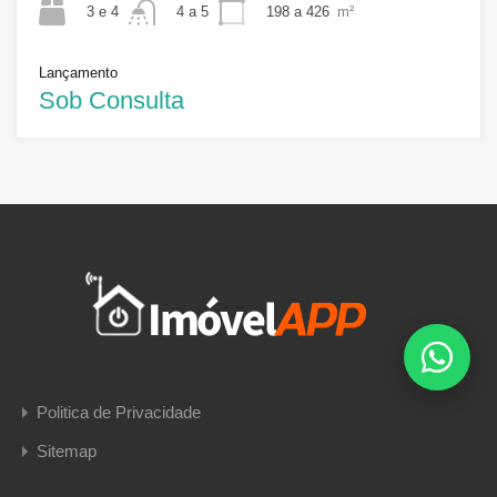
3 e 4
198 a 426
m²
4 a 5
Lançamento
Sob Consulta
Politica de Privacidade
Sitemap