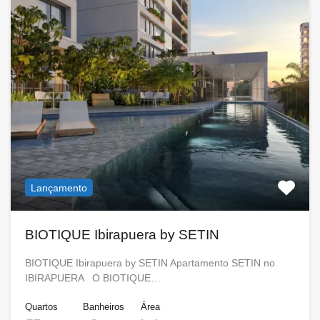
Lançamento
BIOTIQUE Ibirapuera by SETIN
BIOTIQUE Ibirapuera by SETIN Apartamento SETIN no
IBIRAPUERA O BIOTIQUE…
Quartos
Banheiros
Área