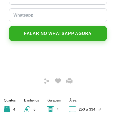
FALAR NO WHATSAPP AGORA
Quartos
Banheiros
Garagem
Área
4
5
4
250 a 334
m²