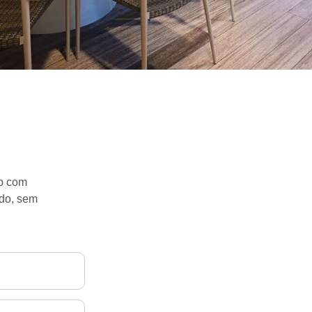
pp com
ido, sem