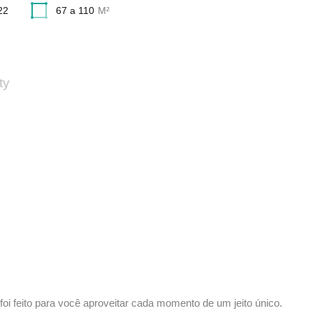
22
67 a 110
M²
ty
foi feito para você aproveitar cada momento de um jeito único.