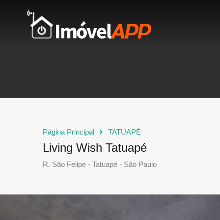
Página Principal
TATUAPÉ
Living Wish Tatuapé
R. São Felipe - Tatuapé - São Paulo