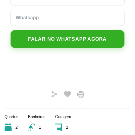
FALAR NO WHATSAPP AGORA
Quartos
Banheiros
Garagem
2
1
1