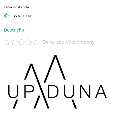
Tamanho do Lote
35 a 119
m²
Descrição
Deixe seu Voto property