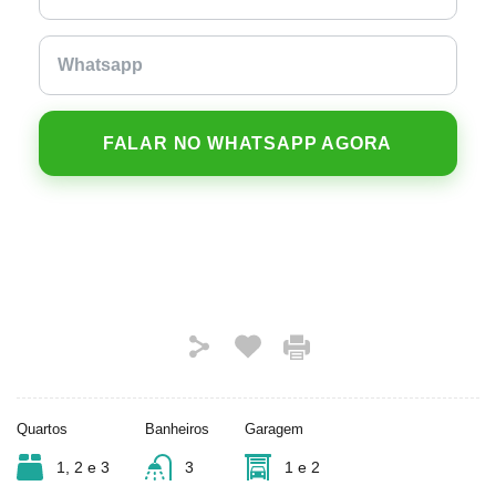
FALAR NO WHATSAPP AGORA
Quartos
Banheiros
Garagem
1, 2 e 3
3
1 e 2