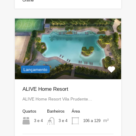
Online
Lançamento
ALIVE Home Resort
ALIVE Home Resort Vila Prudente…
Quartos
Banheiros
Área
m²
3 e 4
106 a 129
3 e 4