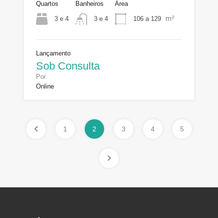
Quartos
Banheiros
Área
m²
3 e 4
106 a 129
3 e 4
Lançamento
Sob Consulta
Por
Online
1
2
3
4
5